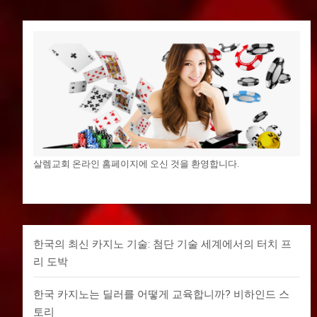
살렘교회 온라인 홈페이지에 오신 것을 환영합니다.
한국의 최신 카지노 기술: 첨단 기술 세계에서의 터치 프
리 도박
한국 카지노는 딜러를 어떻게 교육합니까? 비하인드 스
토리