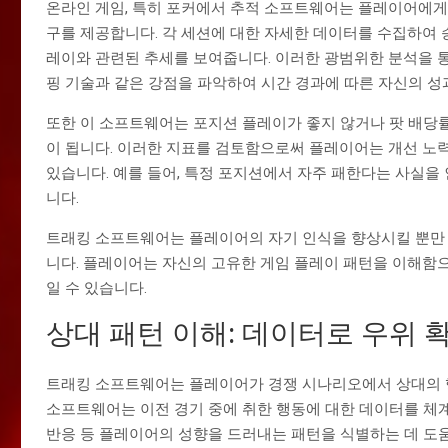
온라인 게임, 특히 포커에서 추적 소프트웨어는 플레이어에게 
구를 제공합니다. 각 세션에 대한 자세한 데이터를 수집하여 승
레이와 관련된 추세를 보여줍니다. 이러한 광범위한 분석을 
핑 기술과 같은 강점을 파악하여 시간 경과에 따른 자신의 성
또한 이 소프트웨어는 포지션 플레이가 좋지 않거나 팟 배당률
이 됩니다. 이러한 지표를 검토함으로써 플레이어는 개선 노력
있습니다. 예를 들어, 특정 포지션에서 자주 패한다는 사실을
니다.
트래킹 소프트웨어는 플레이어의 자기 인식을 향상시킬 뿐만 
니다. 플레이어는 자신의 고유한 게임 플레이 패턴을 이해함
일 수 있습니다.
상대 패턴 이해: 데이터로 우위 
트래킹 소프트웨어는 플레이어가 경쟁 시나리오에서 상대의 
소프트웨어는 이전 경기 중에 취한 행동에 대한 데이터를 체계
반응 등 플레이어의 성향을 드러내는 패턴을 식별하는 데 도