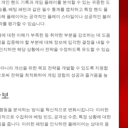
개인 핸드 기록과 게임 플레이를 분석할 수 있는 귀중한 도
률, 베팅 패턴과 같은 필수 통계를 캡처하고 특정 핸드 플
통해 플레이어는 공격적인 플레이 스타일이나 성공적인 블러
과를 평가할 수 있습니다.
에 대한 이해가 부족한 등 취약한 부분을 강조하는 데 도움
을 집중해야 할 부분에 대해 정보에 입각한 결정을 내릴 수
 인지하면 해당 상황에서 전략을 수정하도록 유도할 수 있습
아니라 개선을 위한 목표 전략을 개발할 수 있도록 지원합
으로써 전략을 최적화하여 게임 경험의 성공과 즐거움을 높
확보
행동을 분석하는 방식을 혁신적으로 변화시킵니다. 이러한
적으로 수집하여 베팅 빈도, 공격성 수준, 특정 상황에 대한
움을 줍니다. 이러한 패턴을 인식하면 플레이어는 상대의 움