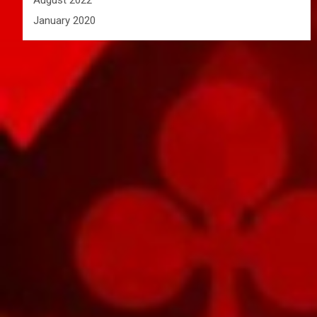
August 2022
January 2020