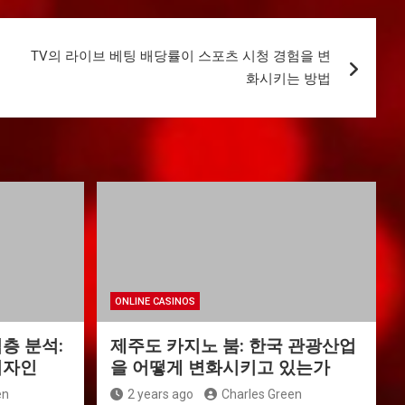
TV의 라이브 베팅 배당률이 스포츠 시청 경험을 변
화시키는 방법
ONLINE CASINOS
층 분석:
제주도 카지노 붐: 한국 관광산업
디자인
을 어떻게 변화시키고 있는가
en
2 years ago
Charles Green