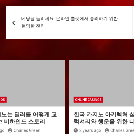
Post
베팅을 늘리세요: 온라인 룰렛에서 승리하기 위한
navigation
현명한 전략
NOS
ONLINE CASINOS
지노는 딜러를 어떻게 교
한국 카지노 아키텍처 심
? 비하인드 스토리
럭셔리와 행운을 위한 
ago
Charles Green
2 years ago
Charles Gre