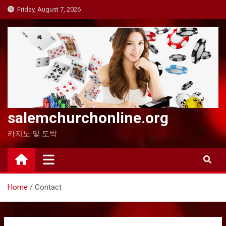
Skip
Friday, August 7, 2026
to
content
salemchurchonline.org
카지노 및 도박
Home
Contact